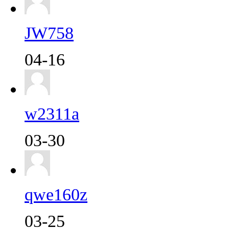
JW758
04-16
w2311a
03-30
qwe160z
03-25