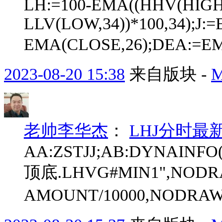
LH:=100-EMA((HHV(HIGH,
LLV(LOW,34))*100,34);J:
EMA(CLOSE,26);DEA:=EMA
2023-08-20 15:38
来自版块 -
老帅李华杰
：
LHJ分时最
AA:ZSTJJ;AB:DYNAINFO(
顶底.LHVG#MIN1",NOD
AMOUNT/10000,NODRAW