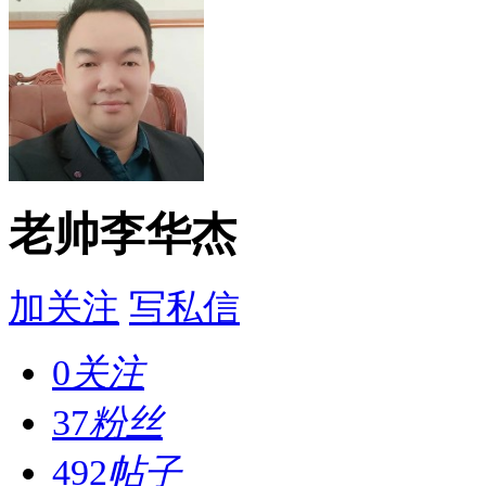
老帅李华杰
加关注
写私信
0
关注
37
粉丝
492
帖子